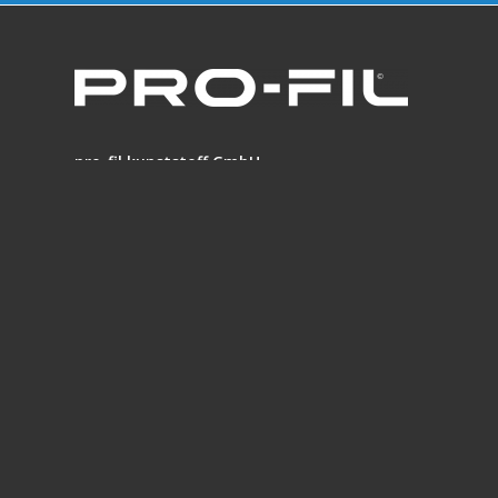
pro-fil kunststoff GmbH
Wernberger Straße 16
9241 Wernberg
Austria
Telefon: +43 (0) 4252 / 30 20 1 0
Telefax: +43 (0) 4252 / 30 20 1 10
E-Mail:
office@pro-fil-kunststoff.com
pro-fil kunststoff GmbH
Trabenigerstrasse 1
9241 Wernberg