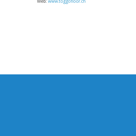
Web:
www.toggofloor.ch